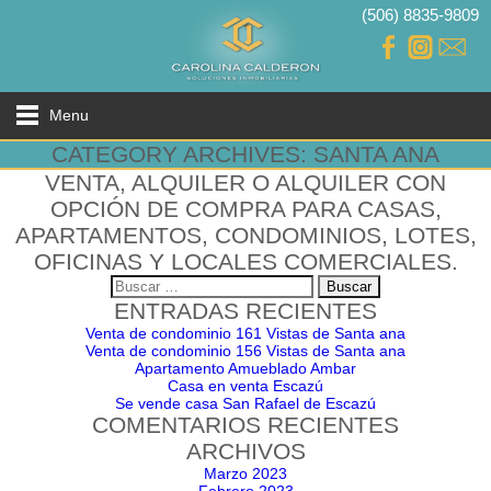
(506) 8835-9809
Menu
CATEGORY ARCHIVES: SANTA ANA
VENTA, ALQUILER O ALQUILER CON
OPCIÓN DE COMPRA PARA CASAS,
APARTAMENTOS, CONDOMINIOS, LOTES,
OFICINAS Y LOCALES COMERCIALES.
Buscar:
ENTRADAS RECIENTES
Venta de condominio 161 Vistas de Santa ana
Venta de condominio 156 Vistas de Santa ana
Apartamento Amueblado Ambar
Casa en venta Escazú
Se vende casa San Rafael de Escazú
COMENTARIOS RECIENTES
ARCHIVOS
Marzo 2023