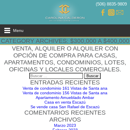
(506) 8835-9809
Menu
CATEGORY ARCHIVES: $300,000 A $400,000
VENTA, ALQUILER O ALQUILER CON
OPCIÓN DE COMPRA PARA CASAS,
APARTAMENTOS, CONDOMINIOS, LOTES,
OFICINAS Y LOCALES COMERCIALES.
Buscar:
ENTRADAS RECIENTES
Venta de condominio 161 Vistas de Santa ana
Venta de condominio 156 Vistas de Santa ana
Apartamento Amueblado Ambar
Casa en venta Escazú
Se vende casa San Rafael de Escazú
COMENTARIOS RECIENTES
ARCHIVOS
Marzo 2023