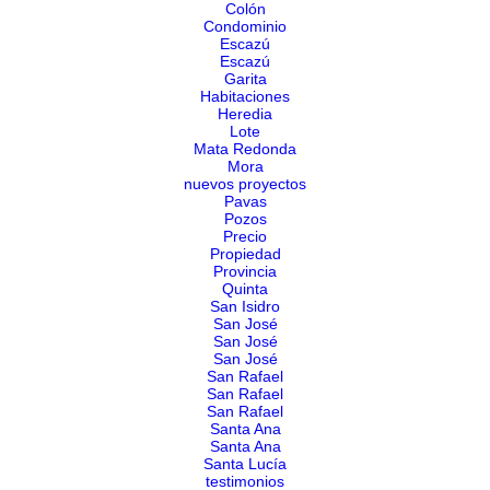
Colón
Condominio
Escazú
Escazú
Garita
Habitaciones
Heredia
Lote
Mata Redonda
Mora
nuevos proyectos
Pavas
Pozos
Precio
Propiedad
Provincia
Quinta
San Isidro
San José
San José
San José
San Rafael
San Rafael
San Rafael
Santa Ana
Santa Ana
Santa Lucía
testimonios