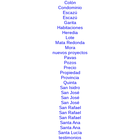
Colón
Condominio
Escazú
Escazú
Garita
Habitaciones
Heredia
Lote
Mata Redonda
Mora
nuevos proyectos
Pavas
Pozos
Precio
Propiedad
Provincia
Quinta
San Isidro
San José
San José
San José
San Rafael
San Rafael
San Rafael
Santa Ana
Santa Ana
Santa Lucía
testimonios