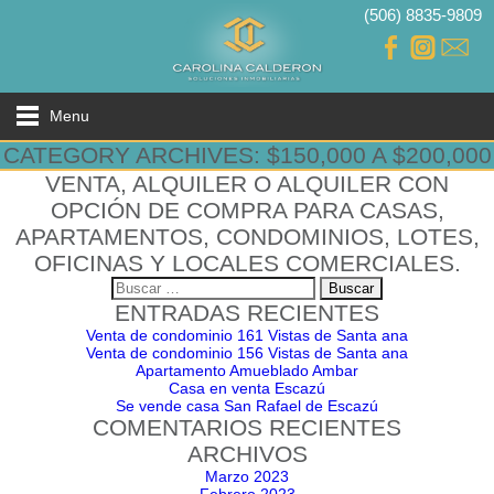
(506) 8835-9809
Menu
CATEGORY ARCHIVES: $150,000 A $200,000
VENTA, ALQUILER O ALQUILER CON
OPCIÓN DE COMPRA PARA CASAS,
APARTAMENTOS, CONDOMINIOS, LOTES,
OFICINAS Y LOCALES COMERCIALES.
Buscar:
ENTRADAS RECIENTES
Venta de condominio 161 Vistas de Santa ana
Venta de condominio 156 Vistas de Santa ana
Apartamento Amueblado Ambar
Casa en venta Escazú
Se vende casa San Rafael de Escazú
COMENTARIOS RECIENTES
ARCHIVOS
Marzo 2023