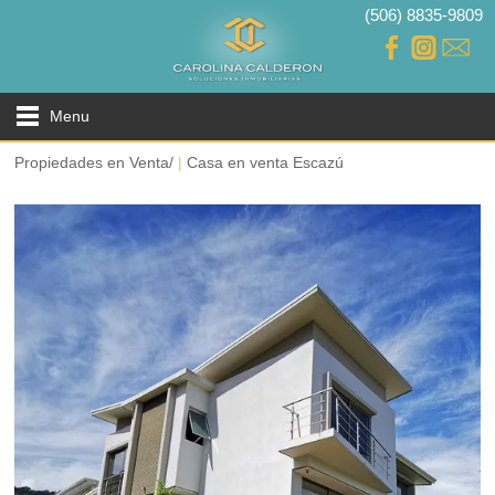
(506) 8835-9809
Menu
Propiedades en Venta/
|
Casa en venta Escazú