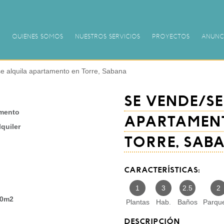
QUIENES SOMOS
NUESTROS SERVICIOS
PROYECTOS
ANUNC
e alquila apartamento en Torre, Sabana
SE VENDE/S
mento
APARTAMEN
lquiler
TORRE, SAB
CARACTERÍSTICAS:
1
3
2.5
2
0m2
Plantas
Hab.
Baños
Parqu
DESCRIPCIÓN